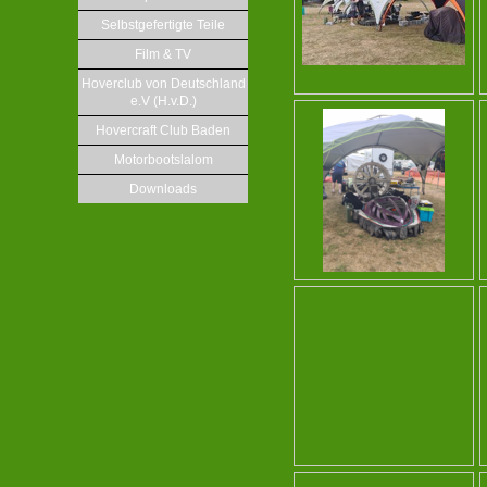
Selbstgefertigte Teile
Film & TV
Hoverclub von Deutschland
e.V (H.v.D.)
Hovercraft Club Baden
Motorbootslalom
Downloads