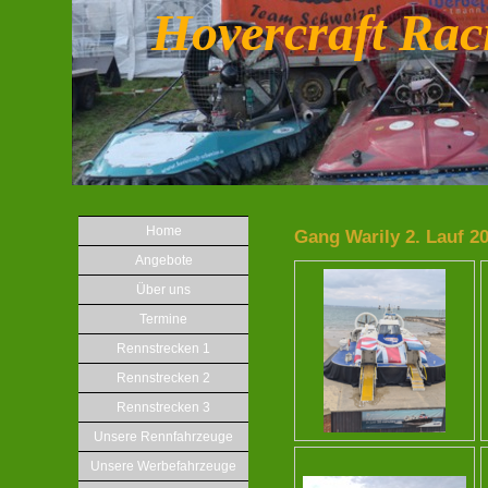
Hovercraft Rac
Home
Gang Warily 2. Lauf 2
Angebote
Über uns
Termine
Rennstrecken 1
Rennstrecken 2
Rennstrecken 3
Unsere Rennfahrzeuge
Unsere Werbefahrzeuge