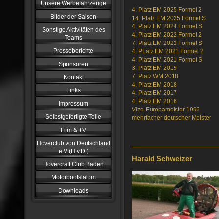
Unsere Werbefahrzeuge
4. Platz EM 2025 Formel 2
Bilder der Saison
14. Platz EM 2025 Formel S
4. Platz EM 2024 Formel S
Sonstige Aktivitäten des
4. Platz EM 2022 Formel 2
Teams
7. Platz EM 2022 Formel S
Presseberichte
4. PLatz EM 2021 Formel 2
4. Platz EM 2021 Formel S
Sponsoren
3. Platz EM 2019
7. Platz WM 2018
Kontakt
4. Platz EM 2018
Links
4. Platz EM 2017
4. Platz EM 2016
Impressum
Vize-Europameister 1996
Selbstgefertigte Teile
mehrfacher deutscher Meister
Film & TV
Hoverclub von Deutschland
e.V (H.v.D.)
Harald Schweizer
Hovercraft Club Baden
Motorbootslalom
Downloads